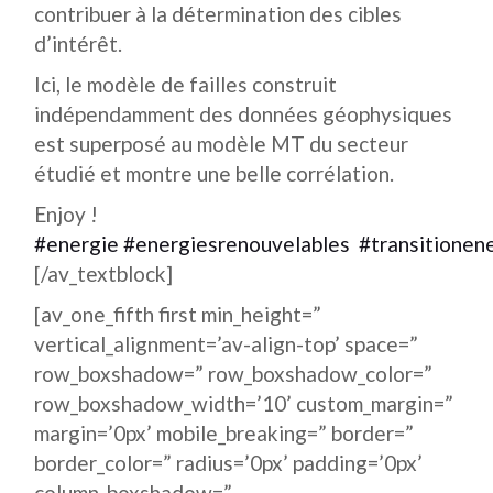
contribuer à la détermination des cibles
d’intérêt.
Ici, le modèle de failles construit
indépendamment des données géophysiques
est superposé au modèle MT du secteur
étudié et montre une belle corrélation.
Enjoy !
#energie
#energiesrenouvelables
#transitionen
[/av_textblock]
[av_one_fifth first min_height=”
vertical_alignment=’av-align-top’ space=”
row_boxshadow=” row_boxshadow_color=”
row_boxshadow_width=’10’ custom_margin=”
margin=’0px’ mobile_breaking=” border=”
border_color=” radius=’0px’ padding=’0px’
column_boxshadow=”