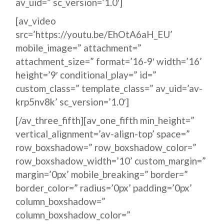
av_uid=” sc_version=’1.0′]
[av_video
src=’https://youtu.be/EhOtA6aH_EU’
mobile_image=” attachment=”
attachment_size=” format=’16-9′ width=’16’
height=’9′ conditional_play=” id=”
custom_class=” template_class=” av_uid=’av-
krp5nv8k’ sc_version=’1.0′]
[/av_three_fifth][av_one_fifth min_height=”
vertical_alignment=’av-align-top’ space=”
row_boxshadow=” row_boxshadow_color=”
row_boxshadow_width=’10’ custom_margin=”
margin=’0px’ mobile_breaking=” border=”
border_color=” radius=’0px’ padding=’0px’
column_boxshadow=”
column_boxshadow_color=”