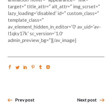
target=” title_attr=” alt_attr=” img_scrset=”
lazy_loading=’disabled’ id=” custom_class=”
template_class=”
av_element_hidden_in_editor=’0′ av_uid=’av-
l1qky17k’ sc_version=’1.0′
admin_preview_bg=”][/av_image]
Prev post
Next post