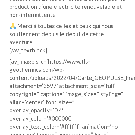
production d’une électricité renouvelable et
non-intermittente !
Merci à toutes celles et ceux qui nous
soutiennent depuis le début de cette
aventure.
[/av_textblock]
[av_image src=’https://www.tls-
geothermics.com/wp-
content/uploads/2022/04/Carte_GEOPULSE_Fran
attachment=’3597′ attachment_size=’full’
copyright=” caption=” image_size=” styling=”
align=’center’ font_size=”
overlay_opacity=’0.4′
overlay_color=’#000000′
overlay_text_color=’#ffffff’ animation=’no-
animation’ hover=” appearance=” link=”