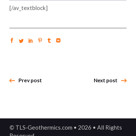
[/av_textblock]
Prev post
Next post
© TLS-Geothermics.com • 2026 • All Rights
Reserved