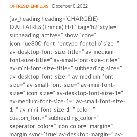
December 8, 2022
OFFRES D'EMPLOIS
[av_heading heading=’CHARGÉ(E)
D’AFFAIRES (France) H/F’ tag=’h2′ style=”
subheading_active=” show_icon=”
icon=’ue800′ font=’entypo-fontello’ size=”
av-desktop-font-size-title=” av-medium-
font-size-title=” av-small-font-size-title=”
av-mini-font-size-title=” subheading_size=”
av-desktop-font-size=” av-medium-font-
size=” av-small-font-size=” av-mini-font-
size=” icon_size=” av-desktop-font-size-1=”
av-medium-font-size-1=” av-small-font-size-
1=” av-mini-font-size-1=” color=”
custom_font=” subheading_color=”
seperator_color=” icon_color=” margin=”
margin_sync=’true’ av-desktop-margin=” av-