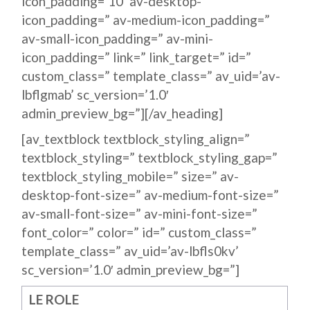
icon_padding=’10’ av-desktop-
icon_padding=” av-medium-icon_padding=”
av-small-icon_padding=” av-mini-
icon_padding=” link=” link_target=” id=”
custom_class=” template_class=” av_uid=’av-
lbflgmab’ sc_version=’1.0′
admin_preview_bg=”][/av_heading]
[av_textblock textblock_styling_align=”
textblock_styling=” textblock_styling_gap=”
textblock_styling_mobile=” size=” av-
desktop-font-size=” av-medium-font-size=”
av-small-font-size=” av-mini-font-size=”
font_color=” color=” id=” custom_class=”
template_class=” av_uid=’av-lbfls0kv’
sc_version=’1.0′ admin_preview_bg=”]
LE ROLE