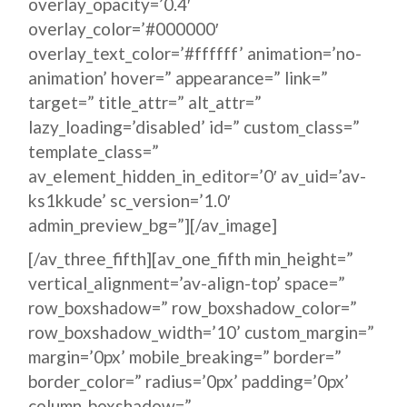
overlay_opacity=’0.4′
overlay_color=’#000000′
overlay_text_color=’#ffffff’ animation=’no-
animation’ hover=” appearance=” link=”
target=” title_attr=” alt_attr=”
lazy_loading=’disabled’ id=” custom_class=”
template_class=”
av_element_hidden_in_editor=’0′ av_uid=’av-
ks1kkude’ sc_version=’1.0′
admin_preview_bg=”][/av_image]
[/av_three_fifth][av_one_fifth min_height=”
vertical_alignment=’av-align-top’ space=”
row_boxshadow=” row_boxshadow_color=”
row_boxshadow_width=’10’ custom_margin=”
margin=’0px’ mobile_breaking=” border=”
border_color=” radius=’0px’ padding=’0px’
column_boxshadow=”