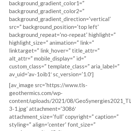
background_gradient_color1=”
background_gradient_color2=”
background_gradient_direction=’vertical’
src=” background_position=’top left’
background_repeat=’no-repeat’ highlight=”
highlight_size=” animation=” link=”
linktarget=” link_hover=” title_attr=”
alt_attr=” mobile_display=” id=”
custom_class=” template_class=” aria_label=”
av_uid=’av-1oib1′ sc_version=’1.0′]
[av_image src=’https://www.tls-
geothermics.com/wp-
content/uploads/2021/08/GeoSynergies2021_T
3-1.jpg’ attachment=’3086′
attachment_size=’full’ copyright=” caption=”
styling=” align=’center’ font_size=”