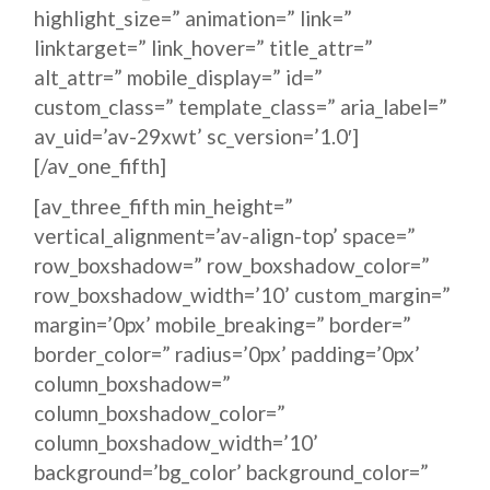
highlight_size=” animation=” link=”
linktarget=” link_hover=” title_attr=”
alt_attr=” mobile_display=” id=”
custom_class=” template_class=” aria_label=”
av_uid=’av-29xwt’ sc_version=’1.0′]
[/av_one_fifth]
[av_three_fifth min_height=”
vertical_alignment=’av-align-top’ space=”
row_boxshadow=” row_boxshadow_color=”
row_boxshadow_width=’10’ custom_margin=”
margin=’0px’ mobile_breaking=” border=”
border_color=” radius=’0px’ padding=’0px’
column_boxshadow=”
column_boxshadow_color=”
column_boxshadow_width=’10’
background=’bg_color’ background_color=”