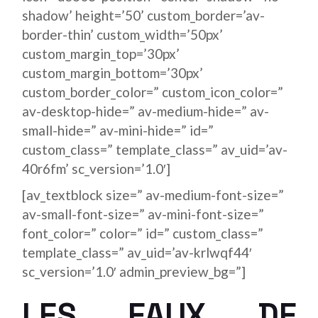
shadow’ height=’50’ custom_border=’av-
border-thin’ custom_width=’50px’
custom_margin_top=’30px’
custom_margin_bottom=’30px’
custom_border_color=” custom_icon_color=”
av-desktop-hide=” av-medium-hide=” av-
small-hide=” av-mini-hide=” id=”
custom_class=” template_class=” av_uid=’av-
40r6fm’ sc_version=’1.0′]
[av_textblock size=” av-medium-font-size=”
av-small-font-size=” av-mini-font-size=”
font_color=” color=” id=” custom_class=”
template_class=” av_uid=’av-krlwqf44′
sc_version=’1.0′ admin_preview_bg=”]
LES EAUX DE