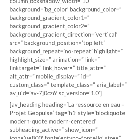
column_boxshadow_width=’10’
background=’bg_color’ background_color=”
background_gradient_color1=”
background_gradient_color2=”
background_gradient_direction=’vertical’
src=” background_position=’top left’
background_repeat=’no-repeat’ highlight=”
highlight_size=” animation=” link=”
linktarget=” link_hover=” title_attr=”
alt_attr=” mobile_display=” id=”
custom_class=” template_class=” aria_label=”
av_uid=’av-7j0cz6′ sc_version=’1.0′]
[av_heading heading=’La ressource en eau –
Projet Geopulse’ tag=’h1′ style=’blockquote
modern-quote modern-centered’
subheading_active=” show_icon=”
icon=’ue800′ font=’entypo-fontello’ size=”