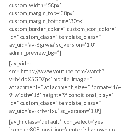
custom_width=’50px’
custom_margin_top=’30px’
custom_margin_bottom=’30px’
custom_border_color=” custom_icon_color=”
id=” custom_class=” template_class=”
av_uid=’av-6grwia’ sc_version=’1.0′
admin_preview_bg=”]
[av_video
src=’https://www.youtube.com/watch?
v=b4doX5G0Zps’ mobile_image=”
attachment=” attachment_size=” format=’16-
9′ width=’16’ height=’9′ conditional_play=”
id=” custom_class=” template_class=”
av_uid=’av-krlwrtxu’ sc_version=’1.0′]
[av_hr class=’default’ icon_select=’yes’
icon=’ue808′ position=’center’ shadow=’no-