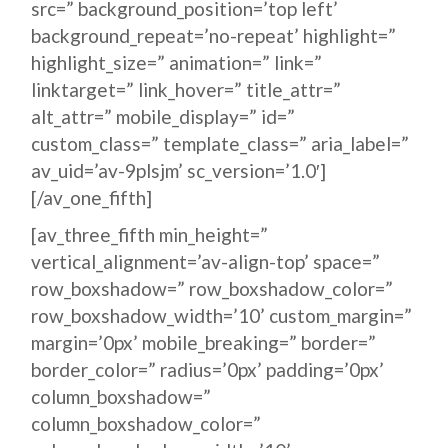
src=” background_position=’top left’
background_repeat=’no-repeat’ highlight=”
highlight_size=” animation=” link=”
linktarget=” link_hover=” title_attr=”
alt_attr=” mobile_display=” id=”
custom_class=” template_class=” aria_label=”
av_uid=’av-9plsjm’ sc_version=’1.0′]
[/av_one_fifth]
[av_three_fifth min_height=”
vertical_alignment=’av-align-top’ space=”
row_boxshadow=” row_boxshadow_color=”
row_boxshadow_width=’10’ custom_margin=”
margin=’0px’ mobile_breaking=” border=”
border_color=” radius=’0px’ padding=’0px’
column_boxshadow=”
column_boxshadow_color=”