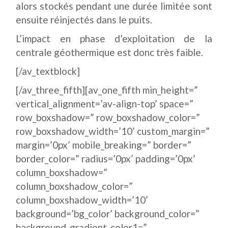
alors stockés pendant une durée limitée sont
ensuite réinjectés dans le puits.
L’impact en phase d’exploitation de la
centrale géothermique est donc très faible.
[/av_textblock]
[/av_three_fifth][av_one_fifth min_height=”
vertical_alignment=’av-align-top’ space=”
row_boxshadow=” row_boxshadow_color=”
row_boxshadow_width=’10’ custom_margin=”
margin=’0px’ mobile_breaking=” border=”
border_color=” radius=’0px’ padding=’0px’
column_boxshadow=”
column_boxshadow_color=”
column_boxshadow_width=’10’
background=’bg_color’ background_color=”
background_gradient_color1=”