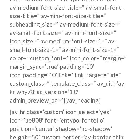
av-medium-font-size-title=” av-small-font-
size-title=” av-mini-font-size-title=”
subheading_size=” av-medium-font-size=”
av-small-font-size=” av-mini-font-size=”
icon_size=” av-medium-font-size-1=” av-
small-font-size-1=” av-mini-font-size-1=”
color=” custom_font=” icon_color=” margin=”
margin_sync=’true’ padding=’10’
icon_padding=’10’ link=” link_target=” id=”
custom_class=” template_class=” av_uid=’av-
krlwny78′ sc_version=’1.0′
admin_preview_bg=”][/av_heading]
[av_hr class=’custom’ icon_select=’yes’
icon=’ue808′ font=’entypo-fontello’
position=’center’ shadow=’no-shadow’
height=’50’ custom_border=’av-border-thin’